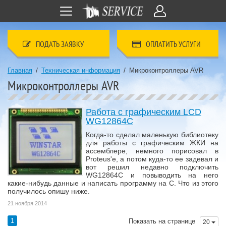
ПОДАТЬ ЗАЯВКУ
ОПЛАТИТЬ УСЛУГИ
/
/
Главная
Техническая информация
Микроконтроллеры AVR
Микроконтроллеры AVR
Работа с графическим LCD
WG12864C
Когда-то сделал маленькую библиотеку
для работы с графическим ЖКИ на
ассемблере, немного порисовал в
Proteus'e, а потом куда-то ее задевал и
вот решил недавно подключить
WG12864C и повыводить на него
какие-нибудь данные и написать программу на С. Что из этого
получилось опишу ниже.
21 ноября 2014
1
Показать на странице
20