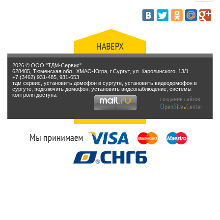
НАВЕРХ
2026 © ООО "ТДМ-Сервис"
628405, Тюменская обл., ХМАО-Югра, г.Сургут, ул. Каролинского, 13/1
+7 (3462) 931-485, 931-653
тдм сервис, установить домофон в сургуте, установить видеодомофон в
сургуте, подключить домофон, установить видеонаблюдение, системы
.
контроля доступа
создание сайтов
O
S
C
pen
ite
enter
Мы принимаем